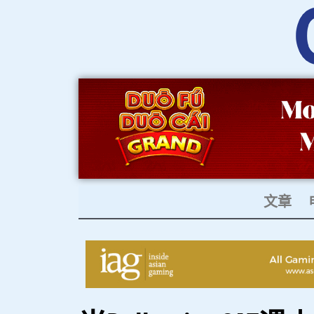
跳
至
内
容
文章