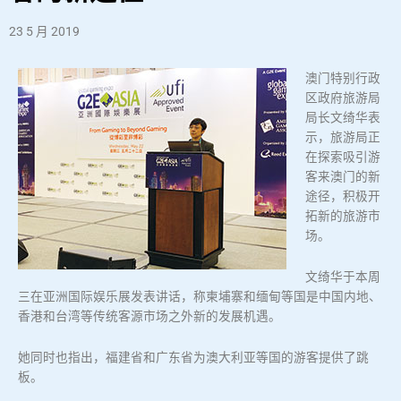
23 5 月 2019
澳门特别行政
区政府旅游局
局长文绮华表
示，旅游局正
在探索吸引游
客来澳门的新
途径，积极开
拓新的旅游市
场。
文绮华于本周
三在亚洲国际娱乐展发表讲话，称柬埔寨和缅甸等国是中国内地、
香港和台湾等传统客源市场之外新的发展机遇。
她同时也指出，福建省和广东省为澳大利亚等国的游客提供了跳
板。