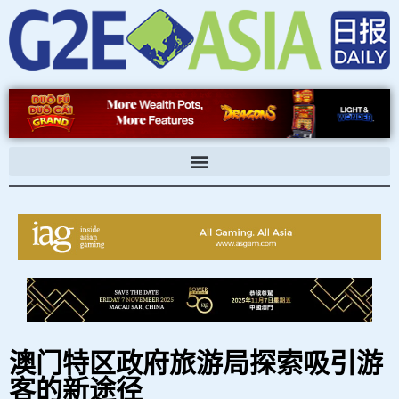
跳
至
内
容
澳门特区政府旅游局探索吸引游
客的新途径