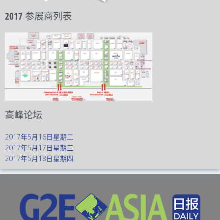
2017 参展商列表
高峰论坛
2017年5月16日星期二
2017年5月17日星期三
2017年5月18日星期四