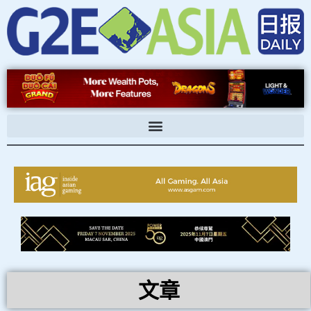
跳
至
内
容
文章